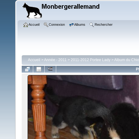
Accueil
Connexion
Albums
Rechercher
Accueil
>
Année - 2011
>
2011-2012 Portee Lady
>
Album du Chiot
P