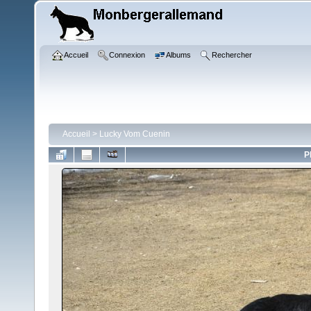
Accueil
Connexion
Albums
Rechercher
Accueil
>
Lucky Vom Cuenin
P