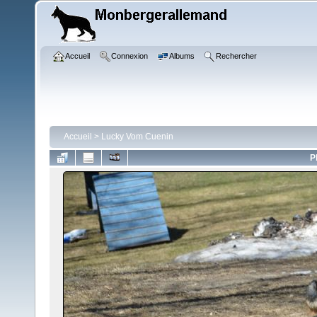
Accueil
Connexion
Albums
Rechercher
Accueil
>
Lucky Vom Cuenin
P