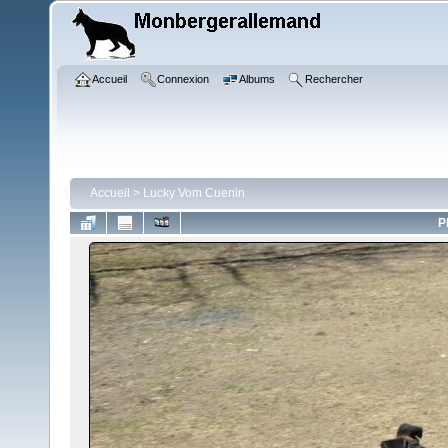
Accueil
Connexion
Albums
Rechercher
Accueil
>
Lucky Vom Cuenin
P