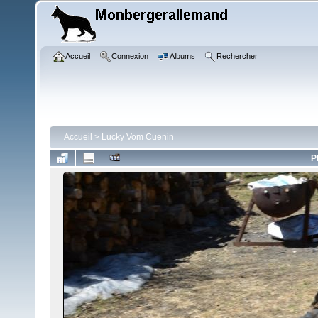
Accueil
Connexion
Albums
Rechercher
Accueil
>
Lucky Vom Cuenin
P