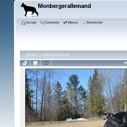
Accueil
Connexion
Albums
Rechercher
Accueil
>
Lucky Vom Cuenin
P