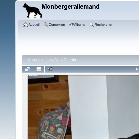
Accueil
Connexion
Albums
Rechercher
Accueil
>
Lucky Vom Cuenin
P