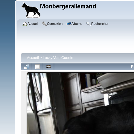
Accueil
Connexion
Albums
Rechercher
Accueil
>
Lucky Vom Cuenin
P