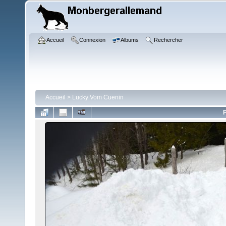
Accueil
Connexion
Albums
Rechercher
Accueil
>
Lucky Vom Cuenin
P