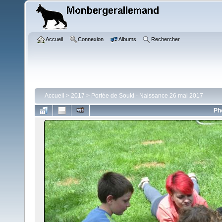
Accueil
Connexion
Albums
Rechercher
Accueil
>
2017
>
Portée de Souki - Naissance 26 mai 2017
Ph