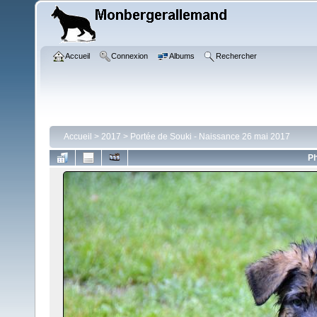
Accueil
Connexion
Albums
Rechercher
Accueil
>
2017
>
Portée de Souki - Naissance 26 mai 2017
Ph