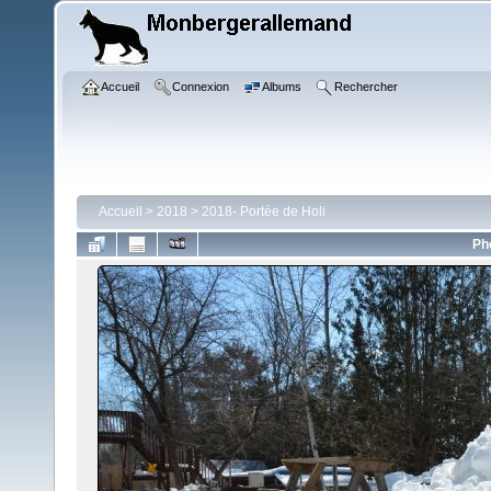
Accueil
Connexion
Albums
Rechercher
Accueil
>
2018
>
2018- Portée de Holi
Ph