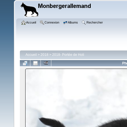
Accueil
Connexion
Albums
Rechercher
Accueil
>
2018
>
2018- Portée de Holi
Ph