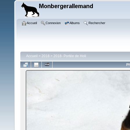
Accueil
Connexion
Albums
Rechercher
Accueil
>
2018
>
2018- Portée de Holi
Ph