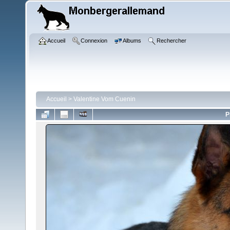
Accueil
Connexion
Albums
Rechercher
Accueil
>
Valentine Vom Cuenin
P