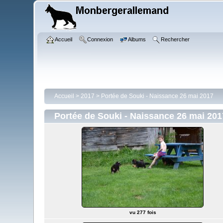
Accueil
Connexion
Albums
Rechercher
Accueil
>
2017
>
Portée de Souki - Naissance 26 mai 2017
Portée de Souki - Naissance 26 mai 201
vu 277 fois