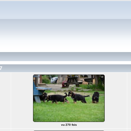
7
vu 270 fois