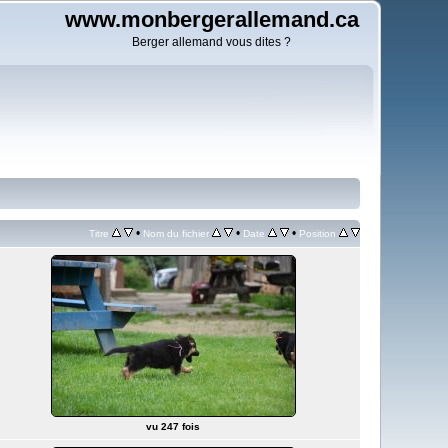
www.monbergerallemand.ca
Berger allemand vous dites ?
•
•
•
Titre
Nom du fichier
Date
Position
vu 247 fois