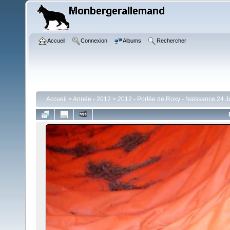
Accueil
Connexion
Albums
Rechercher
Accueil
>
Année - 2012
>
2012 - Portée de Roxy - Naissance 24 Ju