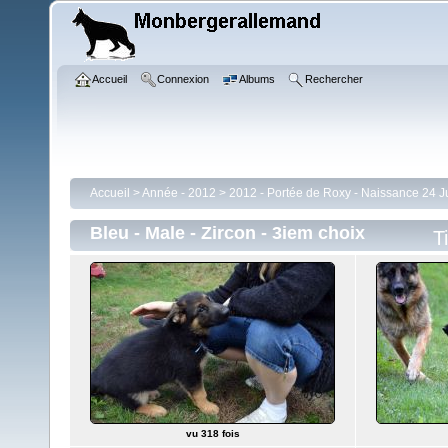
Accueil
Connexion
Albums
Rechercher
Accueil
>
Année - 2012
>
2012 - Portée de Roxy - Naissance 24 Ju
Bleu - Male - Zircon - 3iem choix
T
vu 318 fois