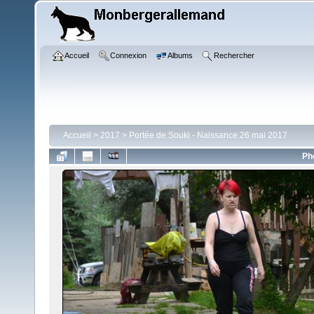
Accueil
Connexion
Albums
Rechercher
Accueil
>
2017
>
Portée de Souki - Naissance 26 mai 2017
Ph