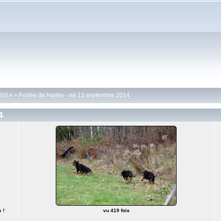
 2014
>
Portée de Harley - né 13 septembre 2014
4
 !
vu 419 fois