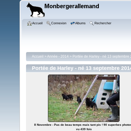
Accueil
Connexion
Albums
Rechercher
Accueil
>
Année - 2014
>
Portée de Harley - né 13 septembre
Portée de Harley - né 13 septembre 201
8 Novembre - Pas de beau temps mais tant pis ! 90 superbes photos
vu 439 fois