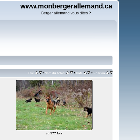
www.monbergerallemand.ca
Berger allemand vous dites ?
•
•
•
Titre
Nom du fichier
Date
Position
vu 577 fois