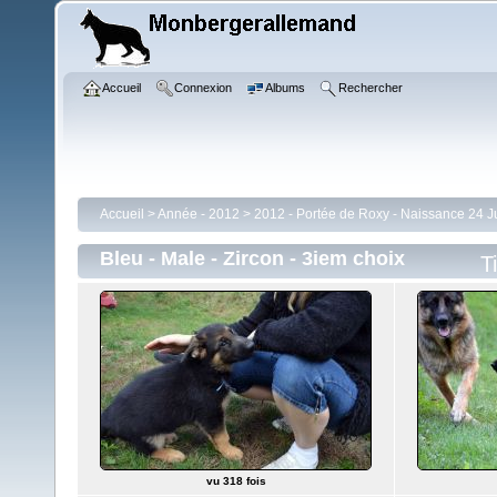
Accueil
Connexion
Albums
Rechercher
Accueil
>
Année - 2012
>
2012 - Portée de Roxy - Naissance 24 Ju
Bleu - Male - Zircon - 3iem choix
T
vu 318 fois